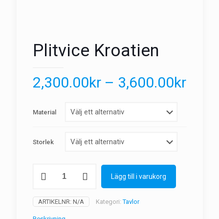
Plitvice Kroatien
2,300.00
kr
–
3,600.00
kr
Material
Storlek
Plitvice
Lägg till i varukorg
Kroatien
mängd
ARTIKELNR:
N/A
Kategori:
Tavlor
Beskrivning