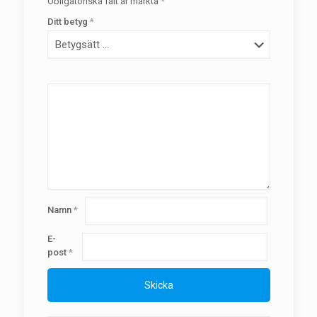
Obligatoriska fält är märkta
*
Ditt betyg
*
Namn
*
E-
post
*