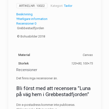
hem
ARTIKELNR:
10022
Kategori:
Tavlor
i
Grebbestadfjorden
Beskrivning
mängd
Ytterligare information
Recensioner
0
Grebbestadfjorden
© Bohusbilder 2018
Material
Canvas
Storlek
120×80, 100×75
Recensioner
Det finns inga recensioner än.
Bli först med att recensera ”Luna
på väg hem i Grebbestadfjorden”
Din e-postadress kommer inte publiceras.