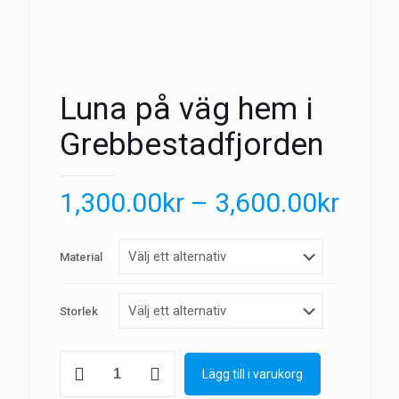
Luna på väg hem i
Grebbestadfjorden
1,300.00
kr
–
3,600.00
kr
Material
Storlek
Luna
Lägg till i varukorg
på
väg