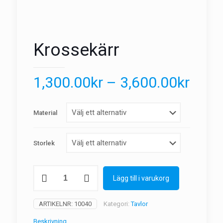
Krossekärr
1,300.00
kr
–
3,600.00
kr
Material
Storlek
Krossekärr
Lägg till i varukorg
mängd
ARTIKELNR:
10040
Kategori:
Tavlor
Beskrivning