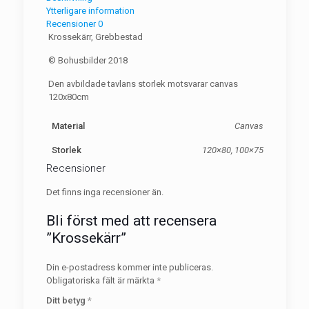
Ytterligare information
Recensioner
0
Krossekärr, Grebbestad
© Bohusbilder 2018
Den avbildade tavlans storlek motsvarar canvas
120x80cm
Material
Canvas
Storlek
120×80, 100×75
Recensioner
Det finns inga recensioner än.
Bli först med att recensera
”Krossekärr”
Din e-postadress kommer inte publiceras.
Obligatoriska fält är märkta
*
Ditt betyg
*