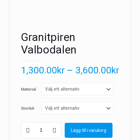
Granitpiren
Valbodalen
1,300.00
kr
–
3,600.00
kr
Material
Storlek
Granitpiren
Lägg till i varukorg
Valbodalen
mängd