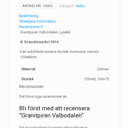
ARTIKELNR:
10033
Kategori:
Tavlor
Beskrivning
Ytterligare information
Recensioner
0
Granitpiren Valbodalen, Lysekil
© ScandinaviArt 2016
Den avbildade tavlans storlek motsvarar canvas
120x80cm
Material
Canvas
Storlek
120×80, 100×75
Recensioner
Det finns inga recensioner än.
Bli först med att recensera
”Granitpiren Valbodalen”
Din e-postadress kommer inte publiceras.